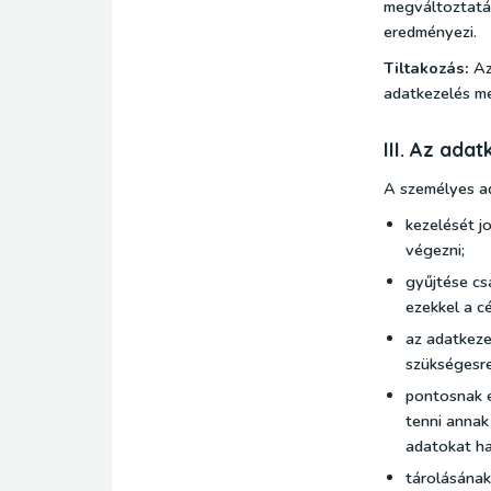
megváltoztatás
eredményezi.
Tiltakozás:
Az 
adatkezelés meg
III. Az ada
A személyes a
kezelését j
végezni;
gyűjtése cs
ezekkel a c
az adatkeze
szükségesre
pontosnak é
tenni annak
adatokat ha
tárolásának