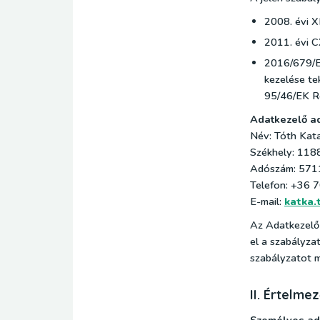
2008. évi X
2011. évi C
2016/679/EU
kezelése te
95/46/EK Re
Adatkezelő ad
Név: Tóth Kata
Székhely: 1188
Adószám: 571
Telefon: +36 
E-mail:
katka
Az Adatkezelő v
el a szabályza
szabályzatot m
II. Értelm