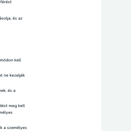
férést
solja, és az
 módon kell
t ne kezeljék
ek, és a
dést meg kell
emélyes
ak a személyes