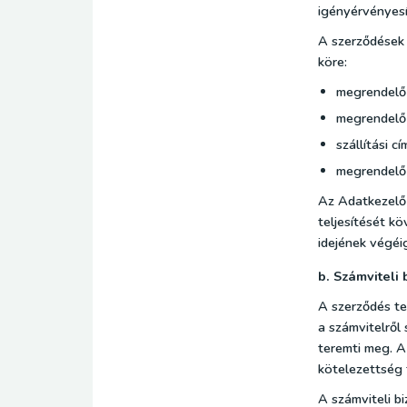
igényérvényesí
A szerződések 
köre:
megrendelő
megrendelő
szállítási cí
megrendelő 
Az Adatkezelő 
teljesítését k
idejének végéig
b. Számviteli 
A szerződés tel
a számvitelről
teremti meg. A
kötelezettség t
A számviteli b