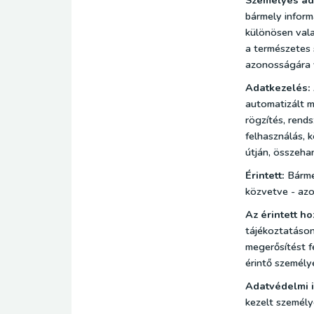
Személyes ad
bármely inform
különösen vala
a természetes s
azonosságára 
Adatkezelés:
automatizált m
rögzítés, rends
felhasználás, 
útján, összeha
Érintett:
Bárme
közvetve - azo
Az érintett ho
tájékoztatáson
megerősítést fé
érintő személy
Adatvédelmi i
kezelt személy