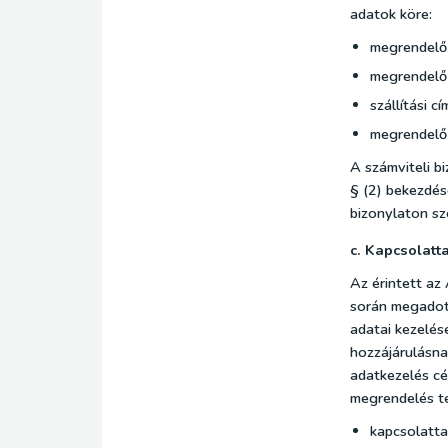
adatok köre:
megrendelő
megrendelő
szállítási cí
megrendelő
A számviteli b
§ (2) bekezdése
bizonylaton sz
c. Kapcsolatt
Az érintett az
során megadott
adatai kezelés
hozzájárulásnak
adatkezelés cé
megrendelés te
kapcsolatta