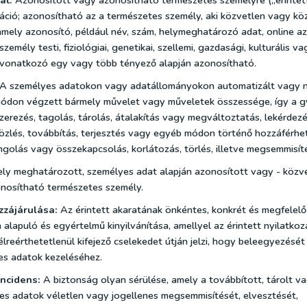
at:
Azonosított vagy azonosítható természetes személyre („érintet
áció; azonosítható az a természetes személy, aki közvetlen vagy k
mely azonosító, például név, szám, helymeghatározó adat, online a
zemély testi, fiziológiai, genetikai, szellemi, gazdasági, kulturális va
vonatkozó egy vagy több tényező alapján azonosítható.
A személyes adatokon vagy adatállományokon automatizált vagy 
ódon végzett bármely művelet vagy műveletek összessége, így a gy
zerezés, tagolás, tárolás, átalakítás vagy megváltoztatás, lekérdezé
közlés, továbbítás, terjesztés vagy egyéb módon történő hozzáférhe
ngolás vagy összekapcsolás, korlátozás, törlés, illetve megsemmisít
ly meghatározott, személyes adat alapján azonosított vagy - közv
nosítható természetes személy.
zzájárulása:
Az érintett akaratának önkéntes, konkrét és megfelelő
 alapuló és egyértelmű kinyilvánítása, amellyel az érintett nyilatko
lreérthetetlenül kifejező cselekedet útján jelzi, hogy beleegyezését 
es adatok kezeléséhez.
ncidens:
A biztonság olyan sérülése, amely a továbbított, tárolt 
es adatok véletlen vagy jogellenes megsemmisítését, elvesztését,