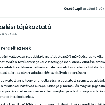
Kezdőlap
Bérelhető vár
elési tájékoztató
 június 24.
ő rendelkezések
gyéni Vállalkozó (továbbiakban: „Adatkezelő") működése és tevéke
met fordít a tevékenységével összefüggésben, annak ellátása érdek
es adatok védelmére, különösen, de nem utolsó sorban a kötelező j
ltal előírt és elvárt adatkezelési szabályok betartására.
elhivatott arra, hogy a rendelkezésére bocsátott személyes adato
 a mindenkor hatályos európai uniós jogi normák és magyar jogszab
alapján járjon el és minden esetben megtegye a biztonságos adatkez
rható intézkedéseket.
yzat a következő főbb hatályos jogszabályok alapján került kialakítás