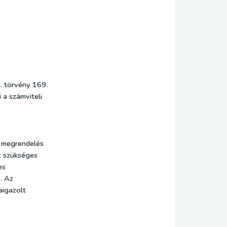
C. törvény 169.
 a számviteli
a megrendelés
z szükséges
es
. Az
aigazolt