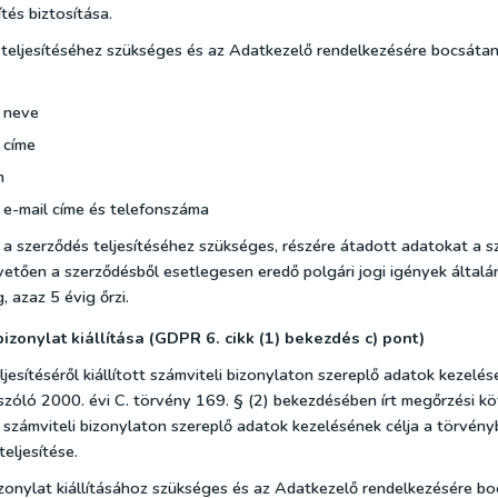
tés biztosítása.
teljesítéséhez szükséges és az Adatkezelő rendelkezésére bocsáta
 neve
 címe
m
e-mail címe és telefonszáma
a szerződés teljesítéséhez szükséges, részére átadott adatokat a s
övetően a szerződésből esetlegesen eredő polgári jogi igények általá
, azaz 5 évig őrzi.
bizonylat kiállítása (GDPR 6. cikk (1) bekezdés c) pont)
jesítéséről kiállított számviteli bizonylaton szereplő adatok kezelés
 szóló 2000. évi C. törvény 169. § (2) bekezdésében írt megőrzési k
 számviteli bizonylaton szereplő adatok kezelésének célja a törvény
eljesítése.
izonylat kiállításához szükséges és az Adatkezelő rendelkezésére b