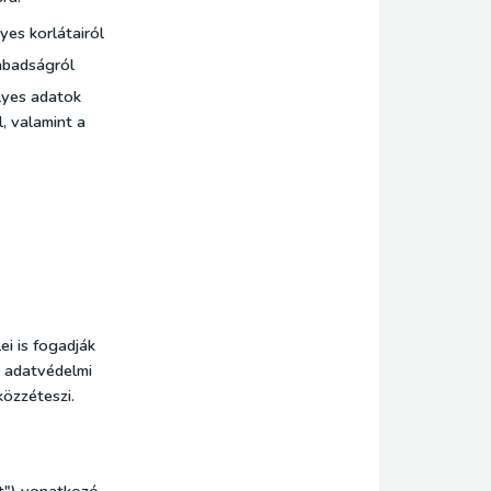
yes korlátairól
zabadságról
lyes adatok
, valamint a
ei is fogadják
z adatvédelmi
özzéteszi.