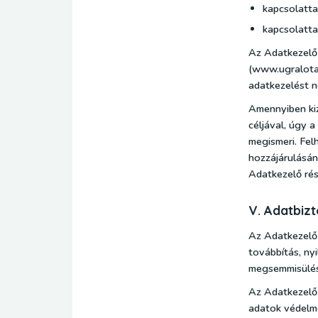
kapcsolatta
kapcsolatta
Az Adatkezelő 
(www.ugralotal
adatkezelést 
Amennyiben kiz
céljával, úgy 
megismeri. Fel
hozzájárulásán
Adatkezelő rés
V. Adatbiz
Az Adatkezelő 
továbbítás, ny
megsemmisülés 
Az Adatkezelő 
adatok védelme