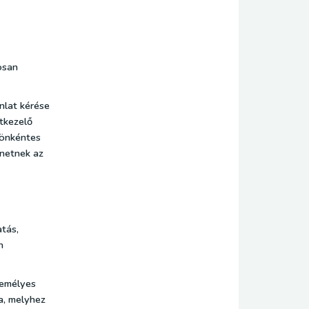
osan
nlat kérése
tkezelő
 önkéntes
enetnek az
tás,
n
zemélyes
a, melyhez