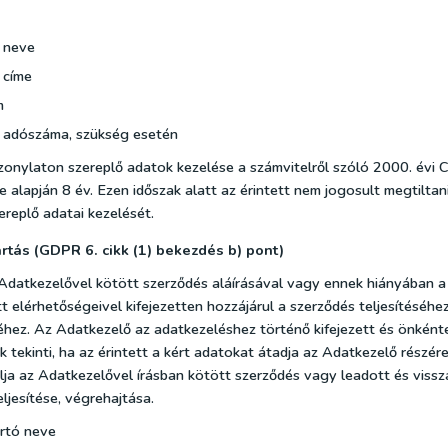
 neve
 címe
m
 adószáma, szükség esetén
izonylaton szereplő adatok kezelése a számvitelről szóló 2000. évi 
 alapján 8 év. Ezen időszak alatt az érintett nem jogosult megtiltani
ereplő adatai kezelését.
artás (GDPR 6. cikk (1) bekezdés b) pont)
 Adatkezelővel kötött szerződés aláírásával vagy ennek hiányában 
 elérhetőségeivel kifejezetten hozzájárul a szerződés teljesítéséhe
éhez. Az Adatkezelő az adatkezeléshez történő kifejezett és önként
 tekinti, ha az érintett a kért adatokat átadja az Adatkezelő részére
lja az Adatkezelővel írásban kötött szerződés vagy leadott és vissz
ljesítése, végrehajtása.
rtó neve