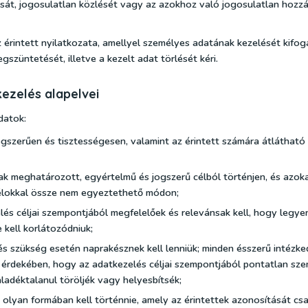
át, jogosulatlan közlését vagy az azokhoz való jogosulatlan hozzá
érintett nyilatkozata, amellyel személyes adatának kezelését kifogá
szüntetését, illetve a kezelt adat törlését kéri.
tkezelés alapelvei
datok:
ogszerűen és tisztességesen, valamint az érintett számára átlátható
ak meghatározott, egyértelmű és jogszerű célból történjen, és azoka
élokkal össze nem egyeztethető módon;
lés céljai szempontjából megfelelőek és relevánsak kell, hogy legyen
 kell korlátozódniuk;
s szükség esetén naprakésznek kell lenniük; minden ésszerű intézke
 érdekében, hogy az adatkezelés céljai szempontjából pontatlan sz
ladéktalanul töröljék vagy helyesbítsék;
 olyan formában kell történnie, amely az érintettek azonosítását cs