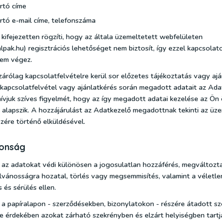
rtó címe
rtó e-mail címe, telefonszáma
kifejezetten rögzíti, hogy az általa üzemeltetett webfelületen
pak.hu) regisztrációs lehetőséget nem biztosít, így ezzel kapcsolat
nem végez.
árólag kapcsolatfelvételre kerül sor előzetes tájékoztatás vagy ajá
a kapcsolatfelvétel vagy ajánlatkérés során megadott adatait az Ada
hívjuk szíves figyelmét, hogy az így megadott adatai kezelése az Ön
 alapszik. A hozzájárulást az Adatkezelő megadottnak tekinti az üz
zére történő elküldésével.
tonság
az adatokat védi különösen a jogosulatlan hozzáférés, megváltozta
ilvánosságra hozatal, törlés vagy megsemmisítés, valamint a véletle
és sérülés ellen.
a papíralapon - szerződésekben, bizonylatokon - részére átadott s
 érdekében azokat zárható szekrényben és elzárt helyiségben tartj