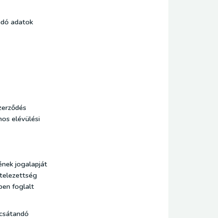
ndó adatok
zerződés
nos elévülési
ének jogalapját
ötelezettség
ben foglalt
ocsátandó