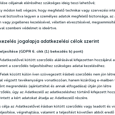
lése céljainak eléréséhez szükséges ideig teszi lehetővé;
ly módon kell végezni, hogy megfelelő technikai vagy szervezési in
val biztosítva legyen a személyes adatok megfelelő biztonsága, az
n vagy jogellenes kezelésével, véletlen elvesztésével, megsemmisít
al szembeni védelmet is ideértve.
kezelés jogalapja adatkezelési célok szerint
teljesítése (GDPR 6. cikk (1) bekezdés b) pont)
 Adatkezelővel kötött szerződés aláírásával kifejezetten hozzájárul 
mint a szerződés teljesítéséhez szükséges adatai kezeléséhez.
elek között külön íven szövegezett írásbeli szerződés nem jön létre
tal végzett tevékenységre vonatkozóan, hanem kizárólag e-mailben
ént megrendelés (ajánlattétel és annak elfogadása) útján jön létre
rződés, úgy az Adatkezelő az adatkezeléshez történő kifejezett hoz
érintett a kért adatokat átadja az Adatkezelő részére.
 célja az Adatkezelővel írásban kötött szerződés vagy leadott és vi
ljesítése, végrehajtása, valamint a teljesítést követően abból eredő