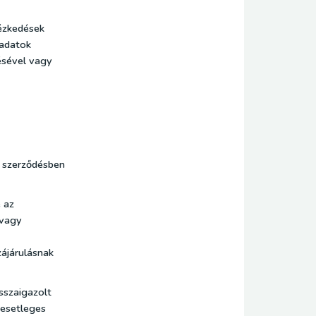
tézkedések
 adatok
ésével vagy
a szerződésben
 az
 vagy
zájárulásnak
sszaigazolt
 esetleges