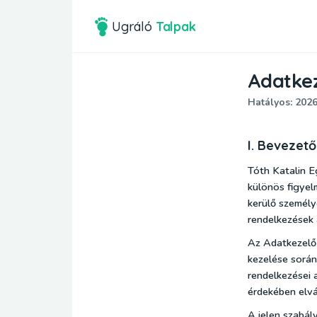
Ugráló
Talpak
Adatkez
Hatályos: 2026.
I. Bevezet
Tóth Katalin E
különös figyel
kerülő személy
rendelkezések á
Az Adatkezelő 
kezelése során
rendelkezései 
érdekében elvá
A jelen szabál