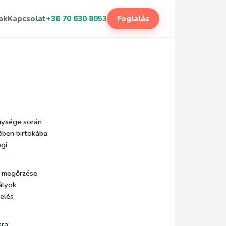
ak
Kapcsolat
+36 70 630 8053
Foglalás
nysége során
ében birtokába
ogi
k megőrzése,
ályok
elés
ra: