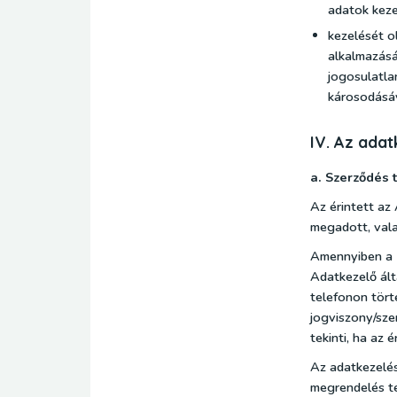
adatok keze
kezelését o
alkalmazásá
jogosulatla
károsodásáv
IV. Az adat
a. Szerződés 
Az érintett az
megadott, vala
Amennyiben a F
Adatkezelő ál
telefonon tört
jogviszony/sze
tekinti, ha az 
Az adatkezelés
megrendelés te