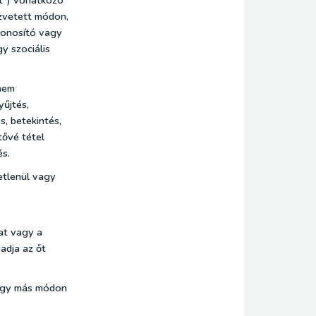
t") vonatkozó
özvetett módon,
zonosító vagy
gy szociális
nem
űjtés,
s, betekintés,
tővé tétel
és.
etlenül vagy
zat vagy a
adja az őt
vagy más módon