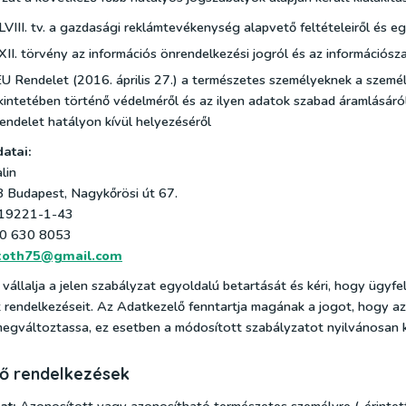
LVIII. tv. a gazdasági reklámtevékenység alapvető feltételeiről és eg
XII. törvény az információs önrendelkezési jogról és az információs
 Rendelet (2016. április 27.) a természetes személyeknek a szemé
kintetében történő védelméről és az ilyen adatok szabad áramlásáról
ndelet hatályon kívül helyezéséről
atai:
lin
 Budapest, Nagykőrösi út 67.
19221-1-43
70 630 8053
.toth75@gmail.com
állalja a jelen szabályzat egyoldalú betartását és kéri, hogy ügyfel
t rendelkezéseit. Az Adatkezelő fenntartja magának a jogot, hogy a
egváltoztassa, ez esetben a módosított szabályzatot nyilvánosan k
ező rendelkezések